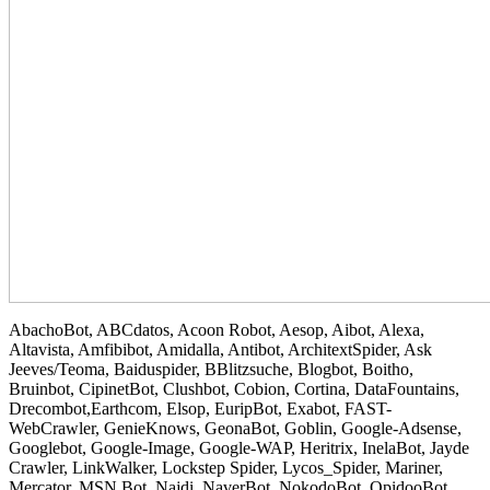
AbachoBot, ABCdatos, Acoon Robot, Aesop, Aibot, Alexa,
Altavista, Amfibibot, Amidalla, Antibot, ArchitextSpider, Ask
Jeeves/Teoma, Baiduspider, BBlitzsuche, Blogbot, Boitho,
Bruinbot, CipinetBot, Clushbot, Cobion, Cortina, DataFountains,
Drecombot,Earthcom, Elsop, EuripBot, Exabot, FAST-
WebCrawler, GenieKnows, GeonaBot, Goblin, Google-Adsense,
Googlebot, Google-Image, Google-WAP, Heritrix, InelaBot, Jayde
Crawler, LinkWalker, Lockstep Spider, Lycos_Spider, Mariner,
Mercator, MSN Bot, Najdi, NaverBot, NokodoBot, OpidooBot,